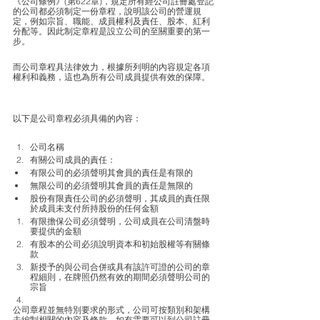
《公司條例》(第622章)，規定所有經公司註冊處登記
的公司都必須制定一份章程，說明該公司的營運規
定，例如宗旨、職能、成員權利及責任、股本、紅利
分配等。因此制定章程是設立公司的至關重要的第一
步。
而公司章程具法律效力，根據所列明的內容規定各項
權利和義務，這也為所有公司成員提供有效的保障。
以下是公司章程必須具備的內容：
公司名稱
有關公司成員的責任：
有限公司的必須聲明其會員的責任是有限的 
無限公司的必須聲明其會員的責任是無限的
股份有限責任公司的必須聲明，其成員的責任限
於成員未支付所持股份的任何金額
有限擔保公司必須聲明，公司成員在公司清盤時
要提供的金額 
有股本的公司必須說明資本和初始股權等有關條
款 
新授予的與公司合併或具有該許可證的公司的章
程細則，在牌照仍然有效的期間必須聲明公司的
宗旨
公司章程並無特別要求的形式，公司可按類別和架構
去編制相關的內容及條款，如有需要可以到公司註冊