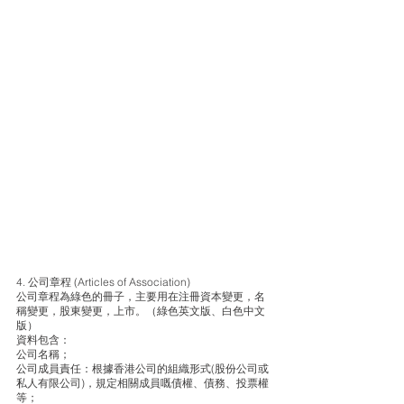
4. 公司章程 (Articles of Association)
公司章程為綠色的冊子，主要用在注冊資本變更，名
稱變更，股東變更，上市。（綠色英文版、白色中文
版）
資料包含： 
公司名稱； 
公司成員責任：根據香港公司的組織形式(股份公司或
私人有限公司)，規定相關成員嘅債權、債務、投票權
等；