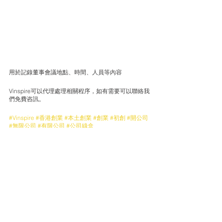
用於記錄董事會議地點、時間、人員等內容 
Vinspire可以代理處理相關程序，如有需要可以聯絡我
們免費咨訊。
#Vinspire
#香港創業
#本土創業
#創業
#初創
#開公司
#無限公司
#有限公司
#公司綠盒
查看全部
最新文章