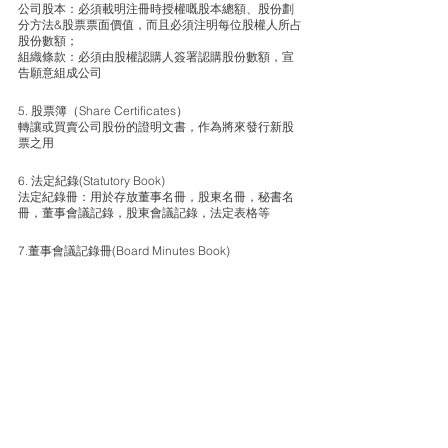
公司股本：必須載明注冊時授權嘅股本總額、股份劃
分方法&股票票面價值，而且必須注明每位股權人所占
股份數額； 
組織條款：必須由股權認購人簽署認購股份數額，宣
告願意組成公司 
5. 股票簿（Share Certificates）
轉讓或買賣公司股份的證明文書，作為將來發行新股
票之用 
6. 法定紀錄(Statutory Book)
法定紀錄冊：用於存放董事名冊，股東名冊，秘書名
冊，董事會議記錄，股東會議記錄，法定表格等 
7.董事會議記錄冊(Board Minutes Book)