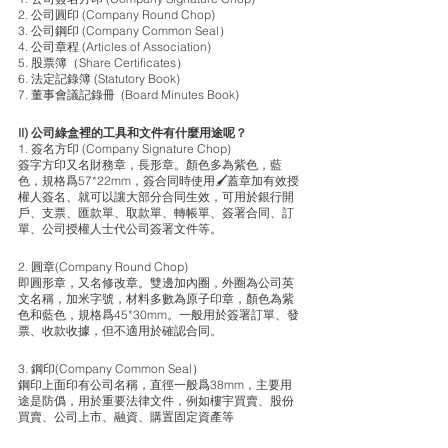
2. 公司圓印 (Company Round Chop)
3. 公司鋼印 (Company Common Seal）
4. 公司章程 (Articles of Association)
5. 股票簿（Share Certificates）
6. 法定記錄簿 (Statutory Book) 
7. 董事會議記錄冊  (Board Minutes Book)
II) 公司綠盒裡的工具和文件有什麼用途呢？
1. 簽名方印 (Company Signature Chop)
簽字方印又名財務章，長形章。顏色多為紫色，藍
色，規格爲57*22mm，簽合同時使用🖌蓋章加有效授
權人簽名、就可以讓大部分合同生效，可用於銀行開
戶、支票、匯款單、取款單、轉帳單、簽署合同、訂
單、公司授權人士代公司簽署文件等。
2. 圓章(Company Round Chop)
即圓形章，又名修改章。雙邊加內圈，外圈為公司英
文名稱，加米字號，材料多數為原子印章，顏色為紫
色和藍色，規格爲45*30mm。一般用於簽署訂單、發
票、收款收據，但不適用於確認合同。
3. 鋼印(Company Common Seal）
鋼印上面印有公司名稱，直徑一般爲38mm，主要用
途是防僞，用於重要法律文件，例如樓宇買賣、股份
買賣、公司上市、融資、購置固定資產等 