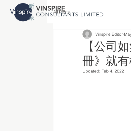
VINSPIRE
All Posts
CONSULTANTS LIMITED
Vinspire Editor
May
【公司如
冊》就有
Updated:
Feb 4, 2022