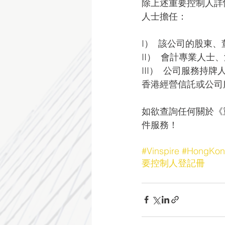
除上述重要控制人詳
人士擔任：
I）  該公司的股東
II）  會計專業人
III）  公司服務持牌
香港經營信託或公司
如欲查詢任何關於《重
件服務！ 
#Vinspire
#HongKo
要控制人登記冊