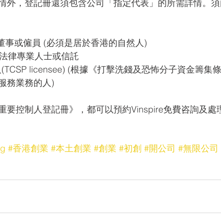
情外，登記冊還須包含公司「指定代表」的所需詳情。須
、董事或僱員 (必須是居於香港的自然人)
士、法律專業人士或信託
人(TCSP licensee) (根據《打擊洗錢及恐怖分子資金籌
服務業務的人)
要控制人登記冊》，都可以預約Vinspire免費咨詢及
ng
#香港創業
#本土創業
#創業
#初創
#開公司
#無限公司