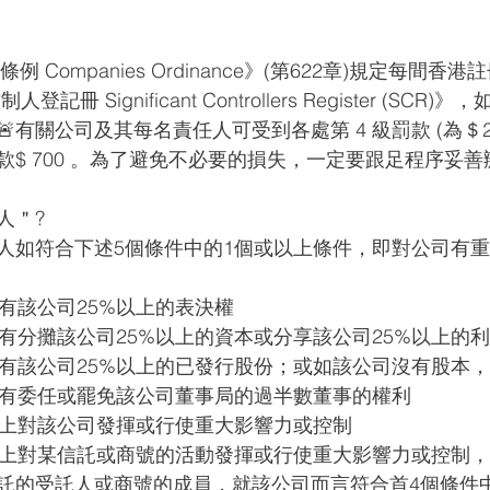
例 Companies Ordinance》(第622章)規定每間
冊 Significant Controllers Register (SCR
有關公司及其每名責任人可受到各處第 4 級罰款 (為＄25,
$ 700 。為了避免不必要的損失，一定要跟足程序妥善
人＂?
人如符合下述5個條件中的1個或以上條件，即對公司有
持有該公司25%以上的表決權
持有分攤該公司25%以上的資本或分享該公司25%以上的
持有該公司25%以上的已發行股份；或如該公司沒有股本，
接持有委任或罷免該公司董事局的過半數董事的權利
實際上對該公司發揮或行使重大影響力或控制
實際上對某信託或商號的活動發揮或行使重大影響力或控制
託的受託人或商號的成員，就該公司而言符合首4個條件