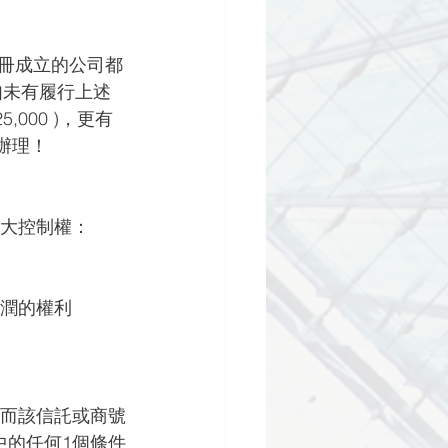
香港註冊成立的公司都
)》，如未有履行上述
000 )，更有
辦理！
重大控制權：
利潤的權利
，而該信託或商號
中的任何1個條件