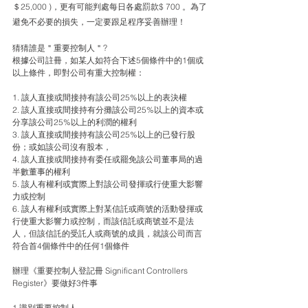
＄25,000 )，更有可能判處每日各處罰款$ 700 。為了
避免不必要的損失，一定要跟足程序妥善辦理！
猜猜誰是＂重要控制人＂?
根據公司註冊，如某人如符合下述5個條件中的1個或
以上條件，即對公司有重大控制權：
1. 該人直接或間接持有該公司25%以上的表決權
2. 該人直接或間接持有分攤該公司25%以上的資本或
分享該公司25%以上的利潤的權利
3. 該人直接或間接持有該公司25%以上的已發行股
份；或如該公司沒有股本，
4. 該人直接或間接持有委任或罷免該公司董事局的過
半數董事的權利
5. 該人有權利或實際上對該公司發揮或行使重大影響
力或控制
6. 該人有權利或實際上對某信託或商號的活動發揮或
行使重大影響力或控制，而該信託或商號並不是法
人，但該信託的受託人或商號的成員，就該公司而言
符合首4個條件中的任何1個條件
辦理《重要控制人登記冊 Significant Controllers 
Register》要做好3件事
1.識別重要控制人