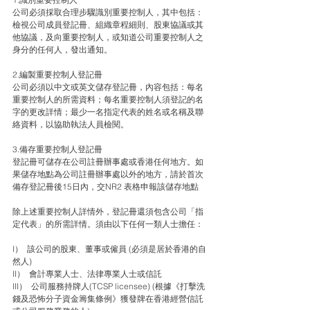
公司必須採取合理步驟識別重要控制人，其中包括：
檢視公司成員登記冊、組織章程細則、股東協議或其
他協議，及向重要控制人，或知道公司重要控制人之
身分的任何人，發出通知。
2.編製重要控制人登記冊
公司必須以中文或英文儲存登記冊，內容包括：每名
重要控制人的所需資料；每名重要控制人須登記的名
字的更改詳情；最少一名指定代表的姓名或名稱及聯
絡資料，以協助執法人員檢閱。
3.備存重要控制人登記冊
登記冊可儲存在公司註冊辦事處或香港任何地方。如
果儲存地點為公司註冊辦事處以外的地方，請於首次
備存登記冊後15日內，交NR2 表格申報該儲存地點
除上述重要控制人詳情外，登記冊還須包含公司「指
定代表」的所需詳情。須由以下任何一類人士擔任：
I）  該公司的股東、董事或僱員 (必須是居於香港的自
然人)
II）  會計專業人士、法律專業人士或信託
III）  公司服務持牌人(TCSP licensee) (根據《打擊洗
錢及恐怖分子資金籌集條例》獲發牌在香港經營信託