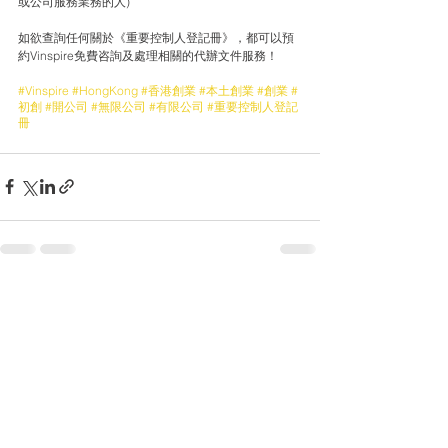
或公司服務業務的人)
如欲查詢任何關於《重要控制人登記冊》，都可以預
約Vinspire免費咨詢及處理相關的代辦文件服務！ 
#Vinspire
#HongKong
#香港創業
#本土創業
#創業
#
初創
#開公司
#無限公司
#有限公司
#重要控制人登記
冊
查看全部
最新文章