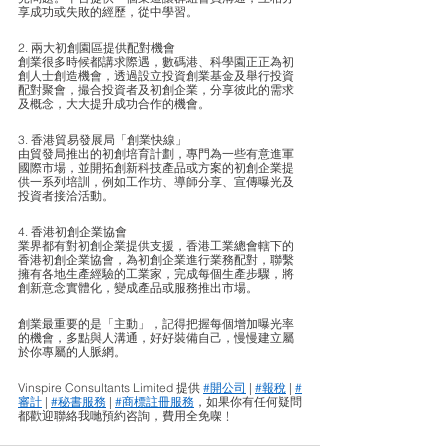
享成功或失敗的經歷，從中學習。
2. 兩大初創園區提供配對機會
創業很多時候都講求際遇，數碼港、科學園正正為初
創人士創造機會，透過設立投資創業基金及舉行投資
配對聚會，撮合投資者及初創企業，分享彼此的需求
及概念，大大提升成功合作的機會。
3. 香港貿易發展局「創業快線」
由貿發局推出的初創培育計劃，專門為一些有意進軍
國際市場，並開拓創新科技產品或方案的初創企業提
供一系列培訓，例如工作坊、導師分享、宣傳曝光及
投資者接洽活動。
4. 香港初創企業協會
業界都有對初創企業提供支援，香港工業總會轄下的
香港初創企業協會，為初創企業進行業務配對，聯繫
擁有各地生產經驗的工業家，完成每個生產步驟，將
創新意念實體化，變成產品或服務推出市場。
創業最重要的是「主動」，記得把握每個增加曝光率
的機會，多點與人溝通，好好裝備自己，慢慢建立屬
於你專屬的人脈網。
Vinspire Consultants Limited 提供 
#開公司
 | 
#報稅
 | 
#
審計
 | 
#秘書服務
 | 
#商標註冊服務
，如果你有任何疑問
都歡迎聯絡我哋預約咨詢，費用全免㗎﹗