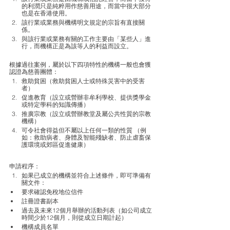
的利潤只是純粹用作慈善用途，而當中很大部分
也是在香港使用。
該行業或業務與機構明文規定的宗旨有直接關
係。
與該行業或業務有關的工作主要由「某些人」進
行，而機構正是為該等人的利益而設立。
根據過往案例，屬於以下四項特性的機構一般也會獲
認證為慈善團體：
救助貧困（救助貧困人士或特殊災害中的受害
者）
促進教育（設立或營辦非牟利學校、提供獎學金
或特定學科的知識傳播）
推廣宗教（設立或營辦教堂及屬公共性質的宗教
機構）
可令社會得益但不屬以上任何一類的性質 （例
如：救助病者、身體及智能殘缺者、防止虐畜保
護環境或郊區促進健康）
申請程序：
如果已成立的機構並符合上述條件，即可準備有
關文件：
要求確認免稅地位信件
註冊證書副本
過去及未來12個月舉辦的活動列表（如公司成立
時間少於12個月，則從成立日期計起）
機構成員名單