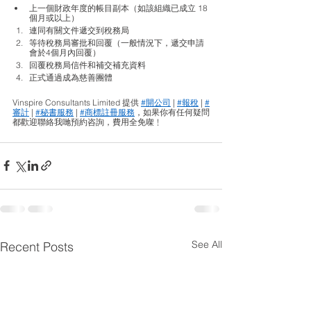
上一個財政年度的帳目副本（如該組織已成立 18 
個月或以上）
連同有關文件遞交到稅務局
等待稅務局審批和回覆（一般情況下，遞交申請
會於4個月內回覆）
回覆稅務局信件和補交補充資料
正式通過成為慈善團體
Vinspire Consultants Limited 提供 
#開公司
 | 
#報稅
 | 
#
審計
 | 
#秘書服務
 | 
#商標註冊服務
，如果你有任何疑問
都歡迎聯絡我哋預約咨詢，費用全免㗎﹗
See All
Recent Posts