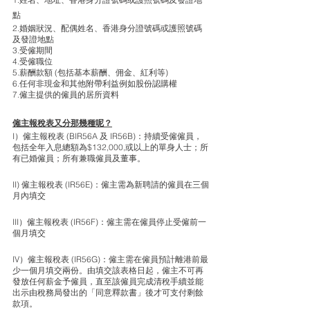
點 
2.婚姻狀況、配偶姓名、香港身分證號碼或護照號碼
及發證地點 
3.受僱期間
4.受僱職位 
5.薪酬款額 (包括基本薪酬、佣金、紅利等)
6.任何非現金和其他附帶利益例如股份認購權 
7.僱主提供的僱員的居所資料
僱主報稅表又分那幾種呢？
I）僱主報稅表 (BIR56A 及 IR56B)：持續受僱僱員，
包括全年入息總額為$132,000,或以上的單身人士；所
有已婚僱員；所有兼職僱員及董事。
II) 僱主報稅表 (IR56E)：僱主需為新聘請的僱員在三個
月內填交
III）僱主報稅表 (IR56F)：僱主需在僱員停止受僱前一
個月填交
IV）僱主報稅表 (IR56G)：僱主需在僱員預計離港前最
少一個月填交兩份。由填交該表格日起，僱主不可再
發放任何薪金予僱員，直至該僱員完成清稅手續並能
出示由稅務局發出的「同意釋款書」後才可支付剩餘
款項。