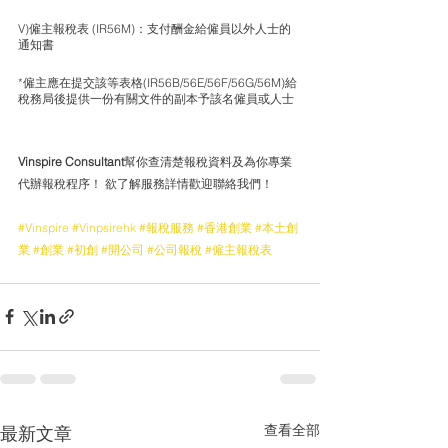
V)僱主報稅表 (IR56M)：支付酬金給僱員以外人士的
通知書
*僱主應在提交該等表格(IR56B/56E/56F/56G/56M)給
稅務局後提供一份有關文件的副本予該名僱員或人士
Vinspire Consultant
幫你查清楚報稅資料及為你專業
代辦報稅程序！ 欲了解服務詳情歡迎聯絡我們！  
#Vinspire
#Vinpsirehk
#報稅服務
#香港創業
#本土創
業
#創業
#初創
#開公司
#公司報稅
#僱主報稅表
查看全部
最新文章