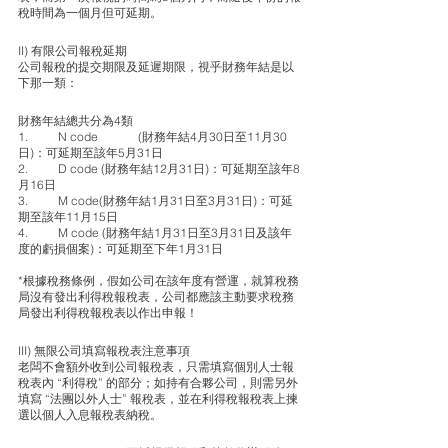
稅時間為一個月但可延期。
II) 有限公司報稅延期
公司報稅的提交期限及延遲期限，視乎財務年結是以
下那一類：
財務年結總共分為4類	
1.	N code	(財務年結4月30日至11月30
日)：可延期至該年5月31日 
2.	D code (財務年結12月31日)：可延期至該年8
月16日 
3.	M code(財務年結1月31日至3月31日)：可延
期至該年11月15日 
4.	M code (財務年結1月31日至3月31日及該年
度的虧損個案)：可延期至下年1月31日
*根據稅務條例，假如公司在該年度有營運，就算稅務
局沒有發出利得稅報稅表，公司都應該主動要求稅務
局發出利得稅報稅表以作出申報！
III) 無限公司填寫報稅表注意事項
老闆不會額外收到公司報稅表，只需填寫個別人士報
稅表內 “利得稅” 的部分；如持有合夥公司，則需另外
填寫 “法團以外人士” 報稅表，並在利得稅報稅表上揀
選以個人入息報稅表納稅。