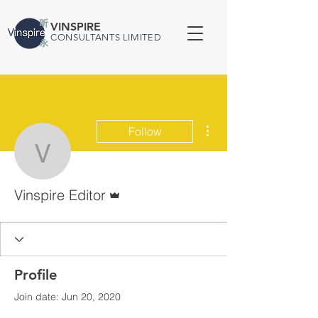
VINSPIRE
CONSULTANTS LIMITED
More actions
Follow
Vinspire Editor
Admin
Vinspire Editor
Profile
Join date: Jun 20, 2020