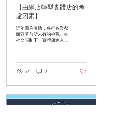
【由網店轉型實體店的考
慮因素】
近年因為疫情，各行各業都
面對著前所未有的挑戰。在
社交限制下，實體店進入了
嚴寒時期，為了求存，不少
商家只好轉變一貫的銷售模
式，將生意轉到網上。經歷
了3年不穩定的日子，疫情
終於漸見曙光，現在會否是
21
0
重開實體店的好時機？ 網店
雖然方便，但實體店在購買
效率、顧客體驗和客戶信心
上，也必...