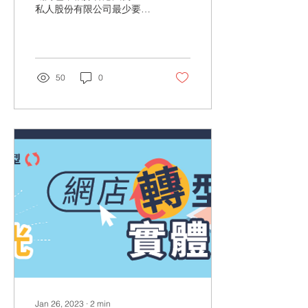
私人股份有限公司最少要由
1️⃣名自然人作為董事 🔖擔
保公司最少有2️⃣名董事，所
有董事都要係自然人 （「自
然人」指用個人形式出現
🙎🏽‍♂️並非以政府/法定組織/公
50
0
司形式）...
Jan 26, 2023
∙
2
min