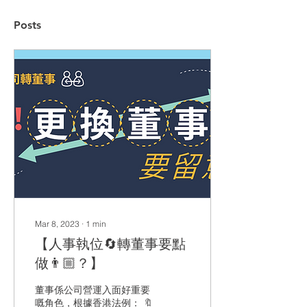
Posts
Mar 8, 2023
∙
1
min
【人事執位🔄轉董事要點
做👨🏼？】
董事係公司營運入面好重要
嘅角色，根據香港法例： 🔖