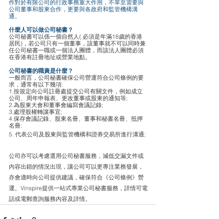
作對於有限公司的行政事務重大作用，不單至需要與
公司董事和股東合作，更要與各政府和監管機構溝
通。
什麼人可以做公司秘書？
公司秘書可以係一個自然人( 必須是年滿18歲的香港
居民)，若公司只有一個董事，該董事就不可以同時兼
任公司秘書一職或一個法人團體，而該法人團體必須
在香港有註冊地址或營業地點。
公司秘書的職責是什麼？
一般而言，公司秘書確保公司營運符合公司條例的要
求，通常有以下幾項:
1.按規定向公司註冊處提交公司有關文件，例如成立
公司、周年申報表、更改董事或股東的通知等;
2.為股東大會和董事會編寫會議記錄;
3.處理股權轉讓事宜;
4.保存會議記錄、股東名冊、董事和秘書名冊、抵押
名冊;
5. 代表公司及股東與監管機構和證券交易所進行溝通;
公司亦可以考慮選用公司秘書服務，減低交漏文件或
內容出錯的情況出現，讓公司可以更專注業務發展，
亦會適時向公司提供建議，確保符合《公司條例》營
運。Vinspire提供一站式專業公司秘書服務，詳情可電
話或電郵查詢服務內容及詳情。