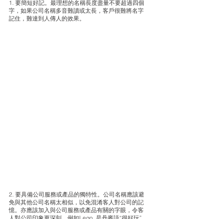
1. 要簡短好記。最理想的名稱長度盡量不要超過四個
字，如果公司名稱多音難讀或太長，客戶很難將名字
記住，難達到人傳人的效果。 
2. 要具備公司服務或產品的獨特性。公司名稱應該避
免與其他公司名稱太相似，以免混淆客人對公司的記
憶。亦應該加入與公司服務或產品有關的字眼，令客
人對公司印象更深刻。例如Lego, 是丹麥語“很好玩” 