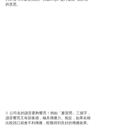
的意思。
3. 公司名的讀音要夠響亮！例如「麥當勞」三個字，
讀音響亮又有節奏感，極具傳播力。相反，如果名稱
比較蹺口就會不利傳播，較難得到良好的傳播效果。