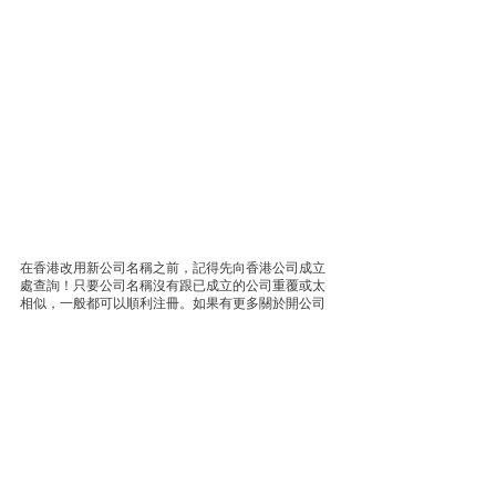
在香港改用新公司名稱之前，記得先向香港公司成立
處查詢！只要公司名稱沒有跟已成立的公司重覆或太
相似，一般都可以順利注冊。如果有更多關於開公司
的疑問都歡迎搵Vinspire免費咨詢！ 