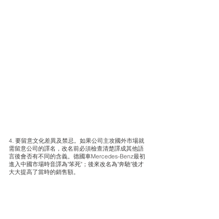
4. 要留意文化差異及禁忌。如果公司主攻國外市場就
需留意公司的譯名，改名前必須檢查清楚譯成其他語
言後會否有不同的含義。德國車Mercedes-Benz最初
進入中國市場時音譯為"笨死"；後來改名為"奔馳"後才
大大提高了當時的銷售額。