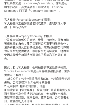
常以為英文是「a company’s secretary」亦即是公
司“的”秘書， 其實英語的正確說法是「Personal 
Secretary」而不是「Company Secretary」。 
私人秘書(Personal Secretary)的職責:
私人秘書則直接隸屬於老闆或董事，處理其個人事
務、日常行政為主
公司秘書 (Company Secretary) 的職責: 
公司秘書無論係公司管治、發展、行政等方面都扮演
著很重要的角色，除了需要與公司董事和股東合作，
還要和各政府及監管機構溝通。專業的秘書公司亦需
適時向公司提供建議，以確保公司合符法規，從而避
免因未能遵守相關法例而招來的罰款和不必要的損
失。
因此，相比私人秘書，公司秘書的專業性要求較高。
Vinspire Consultants就是公司秘書服務提供者，主要
提供以下服務：
1. 成立公司 : 申請公司注冊證書(CI)、申請商業登記證
(BR)、公司章程(M & A)公司名稱查冊
2. 公司倒閉 :撤銷公司註冊、清盤
3. 年度合規［常規事務］: 按規定向公司註冊處提交公
司有關文件及公司法定記錄保存，例如周年申報表、
更新商業登記證、股東名冊、董事名冊、公司秘書名
冊、重要控制人名冊等
4. 其他公司秘書事務 : 更改董事或股東的通知、處理