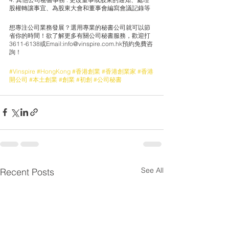
股權轉讓事宜、為股東大會和董事會編寫會議記錄等
想專注公司業務發展？選用專業的秘書公司就可以節
省你的時間！欲了解更多有關公司秘書服務，歡迎打
3611-6138或Email:info@vinspire.com.hk預約免費咨
詢！
#Vinspire
#HongKong
#香港創業
#香港創業家
#香港
開公司
#本土創業
#創業
#初創
#公司秘書
See All
Recent Posts