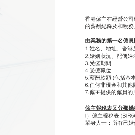
香港僱主在經營公司
的薪酬紀錄及和稅務
由業務的第一名僱員
1.姓名、地址、香
2.婚姻狀況、配偶
3.受僱期間
4.受僱職位 
5.薪酬款額 (包括
6.任何非現金和其他
7.僱主提供的僱員的
僱主報稅表又分那幾
I）僱主報稅表 (BIR
單身人士；所有已婚