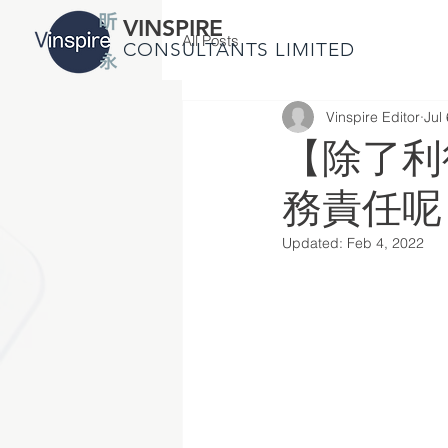
VINSPIRE
All Posts
CONSULTANTS LIMITED
Vinspire Editor
Jul
【除了利
務責任呢
Updated:
Feb 4, 2022