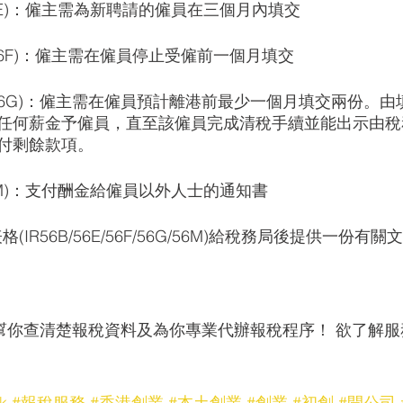
IR56E)：僱主需為新聘請的僱員在三個月內填交
IR56F)：僱主需在僱員停止受僱前一個月填交
IR56G)：僱主需在僱員預計離港前最少一個月填交兩份。
任何薪金予僱員，直至該僱員完成清稅手續並能出示由稅
付剩餘款項。
56M)：支付酬金給僱員以外人士的通知書
(IR56B/56E/56F/56G/56M)給稅務局後提供一份
幫你查清楚報稅資料及為你專業代辦報稅程序！ 欲了解服
k
#報稅服務
#香港創業
#本土創業
#創業
#初創
#開公司