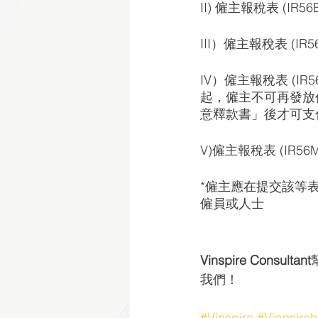
II) 僱主報稅表 (
III）僱主報稅表 (
IV）僱主報稅表 (
起，僱主不可再發放
意釋款書」後才可支
V)僱主報稅表 (IR
*僱主應在提交該等表格
僱員或人士
Vinspire Consultant
我們！  
#Vinspire
#Vinpsireh