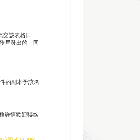
由填交該表格日
務局發出的「同
有關文件的副本予該名
務詳情歡迎聯絡
#公司報稅
#僱