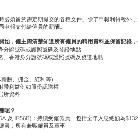
時必須留意需定期提交的各種文件。除了申報利得稅外，
局申報支付給僱員的薪酬。
開始，僱主需清楚知道所有僱員的聘用資料並保留記錄，
港身分證號碼或護照號碼及發證地點 
姓名、香港身分證號碼或護照號碼及發證地點 
基本薪酬、佣金、紅利等)
附帶利益例如股份認購權 
居所資料
種呢？
56A 及 IR56B)：持續受僱僱員，包括全年入息總額為$132
僱員；所有兼職僱員及董事。